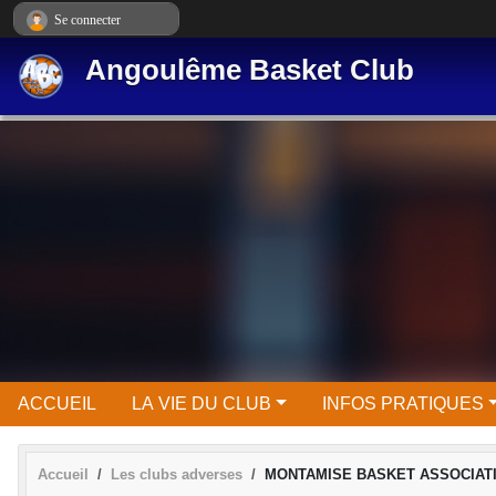
Panneau de gestion des cookies
Se connecter
Angoulême Basket Club
ACCUEIL
LA VIE DU CLUB
INFOS PRATIQUES
Accueil
Les clubs adverses
MONTAMISE BASKET ASSOCIAT