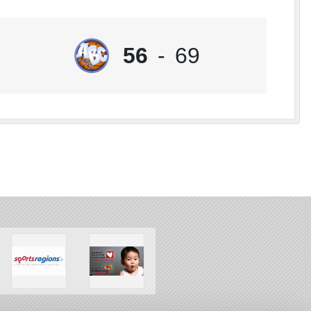
56
-
69