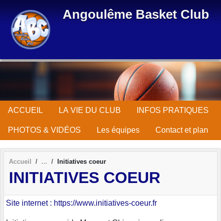
Panneau de gestion des cookies
Angoulême Basket Club
ACCUEIL
LA VIE DU CLUB
INFOS PRATIQUES
PHOTOS & VIDÉOS
Les équipes
Contact et plan
Accueil
Initiatives coeur
INITIATIVES COEUR
Site internet : https://www.initiatives-coeur.fr