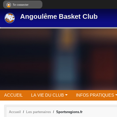
Panneau de gestion des cookies
Se connecter
Angoulême Basket Club
ACCUEIL
LA VIE DU CLUB
INFOS PRATIQUES
Accueil
Les partenaires
Sportsregions.fr