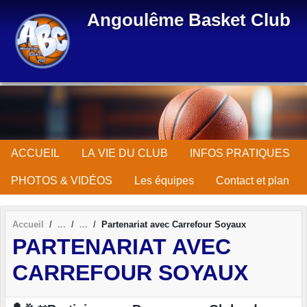
Panneau de gestion des cookies
Angoulême Basket Club
ACCUEIL
LA VIE DU CLUB
INFOS PRATIQUES
PHOTOS & VIDÉOS
Les équipes
Contact et plan
Accueil
Partenariat avec Carrefour Soyaux
PARTENARIAT AVEC
CARREFOUR SOYAUX