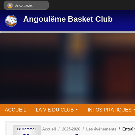
Panneau de gestion des cookies
Se connecter
Angoulême Basket Club
ACCUEIL
LA VIE DU CLUB
INFOS PRATIQUES
Accueil
2025-2026
Les évènements
Entra
Le
mercredi