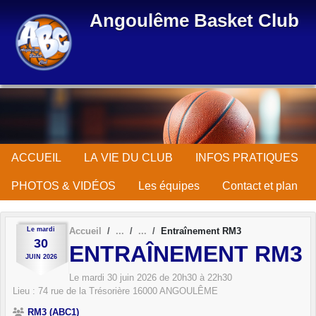
Panneau de gestion des cookies
Angoulême Basket Club
ACCUEIL
LA VIE DU CLUB
INFOS PRATIQUES
PHOTOS & VIDÉOS
Les équipes
Contact et plan
Le
mardi
Accueil
Entraînement RM3
30
ENTRAÎNEMENT RM3
JUIN
2026
Le
mardi
30
juin
2026
de 20h30 à 22h30
Lieu :
74 rue de la Trésorière
16000
ANGOULÊME
RM3 (ABC1)