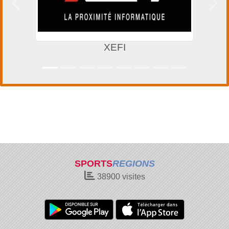
Précedent
Suiv
XEFI
SPORTS
REGIONS
38900
visites