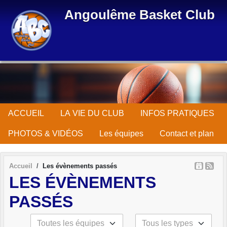
Panneau de gestion des cookies
Angoulême Basket Club
ACCUEIL
LA VIE DU CLUB
INFOS PRATIQUES
PHOTOS & VIDÉOS
Les équipes
Contact et plan
Accueil
Les évènements passés
LES ÉVÈNEMENTS
PASSÉS