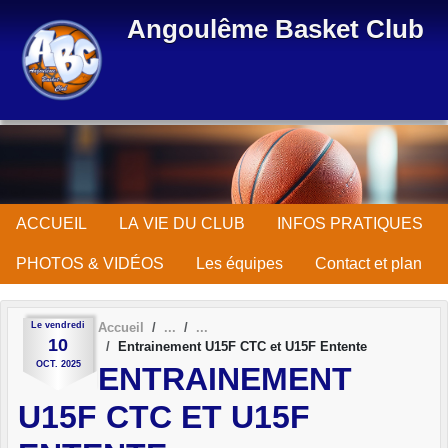
Panneau de gestion des cookies
Angoulême Basket Club
ACCUEIL
LA VIE DU CLUB
INFOS PRATIQUES
PHOTOS & VIDÉOS
Les équipes
Contact et plan
Le
vendredi
Accueil
10
Entrainement U15F CTC et U15F Entente
OCT.
2025
ENTRAINEMENT
U15F CTC ET U15F