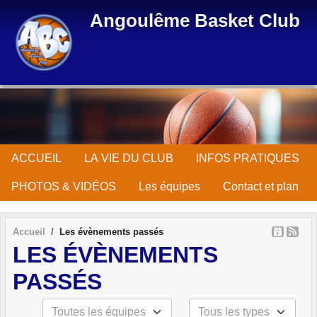
Panneau de gestion des cookies
Angoulême Basket Club
ACCUEIL
LA VIE DU CLUB
INFOS PRATIQUES
PHOTOS & VIDÉOS
Les équipes
Contact et plan
Accueil
Les évènements passés
LES ÉVÈNEMENTS
PASSÉS