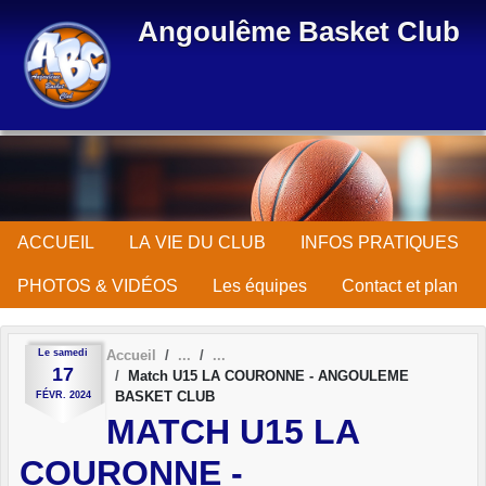
Panneau de gestion des cookies
Angoulême Basket Club
ACCUEIL
LA VIE DU CLUB
INFOS PRATIQUES
PHOTOS & VIDÉOS
Les équipes
Contact et plan
Le
samedi
Accueil
17
Match U15 LA COURONNE - ANGOULEME
BASKET CLUB
FÉVR.
2024
MATCH U15 LA
COURONNE -