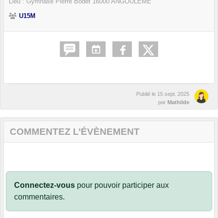
Lieu :
Gymnase Pierre Bodet
16000
ANGOULEME
U15M
Publié le
15 sept. 2025
par
Mathilde
COMMENTEZ L’ÉVÈNEMENT
Connectez-vous
pour pouvoir participer aux
commentaires.