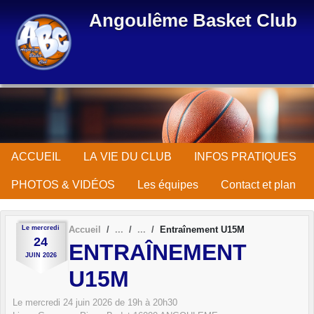
Panneau de gestion des cookies
Angoulême Basket Club
ACCUEIL
LA VIE DU CLUB
INFOS PRATIQUES
PHOTOS & VIDÉOS
Les équipes
Contact et plan
Le
mercredi
Accueil
Entraînement U15M
24
ENTRAÎNEMENT
JUIN
2026
U15M
Le
mercredi
24
juin
2026
de 19h à 20h30