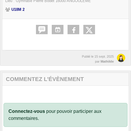
Lieu :
Gymnase Pierre Bodet
16000
ANGOULEME
U18M 2
Publié le
15 sept. 2025
par
Mathilde
COMMENTEZ L’ÉVÈNEMENT
Connectez-vous
pour pouvoir participer aux
commentaires.