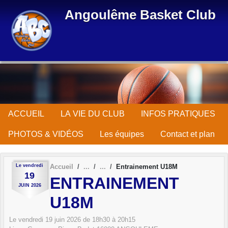
Panneau de gestion des cookies
Angoulême Basket Club
ACCUEIL
LA VIE DU CLUB
INFOS PRATIQUES
PHOTOS & VIDÉOS
Les équipes
Contact et plan
Le
vendredi
Accueil
Entrainement U18M
19
ENTRAINEMENT
JUIN
2026
U18M
Le
vendredi
19
juin
2026
de 18h30 à 20h15