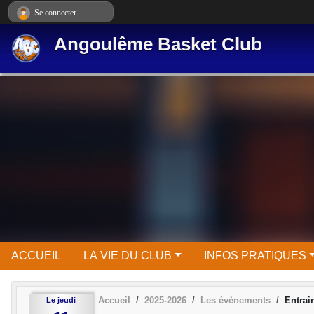
Panneau de gestion des cookies
Se connecter
Angoulême Basket Club
ACCUEIL
LA VIE DU CLUB
INFOS PRATIQUES
Accueil
2025-2026
Les évènements
Entra
Le
jeudi