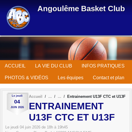
Panneau de gestion des cookies
Angoulême Basket Club
ACCUEIL
LA VIE DU CLUB
INFOS PRATIQUES
PHOTOS & VIDÉOS
Les équipes
Contact et plan
Le
jeudi
Accueil
Entrainement U13F CTC et U13F
04
ENTRAINEMENT
JUIN
2026
U13F CTC ET U13F
Le
jeudi
04
juin
2026
de 18h à 19h45