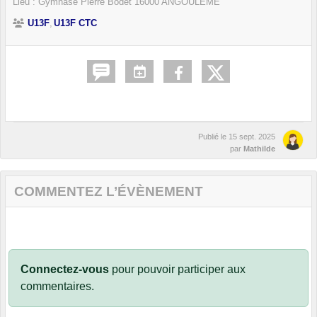
Lieu :
Gymnase Pierre Bodet
16000
ANGOULEME
U13F
U13F CTC
Publié le
15 sept. 2025
par
Mathilde
COMMENTEZ L’ÉVÈNEMENT
Connectez-vous
pour pouvoir participer aux
commentaires.