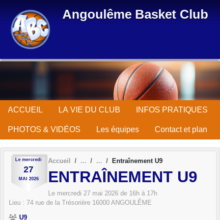
Panneau de gestion des cookies
Angoulême Basket Club
ACCUEIL
LA VIE DU CLUB
INFOS PRATIQUES
PHOTOS & VIDÉOS
Les équipes
Contact et plan
Le
mercredi
Accueil
Entraînement U9
27
ENTRAÎNEMENT U9
MAI
2026
Le
mercredi
27
mai
2026
de 16h à 17h
Lieu :
74 rue de la Trésorière
16000
ANGOULÊME
U9