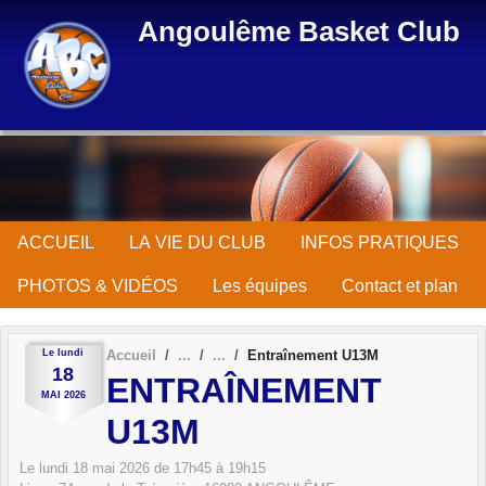
Panneau de gestion des cookies
Angoulême Basket Club
ACCUEIL
LA VIE DU CLUB
INFOS PRATIQUES
PHOTOS & VIDÉOS
Les équipes
Contact et plan
Le
lundi
Accueil
Entraînement U13M
18
ENTRAÎNEMENT
MAI
2026
U13M
Le
lundi
18
mai
2026
de 17h45 à 19h15