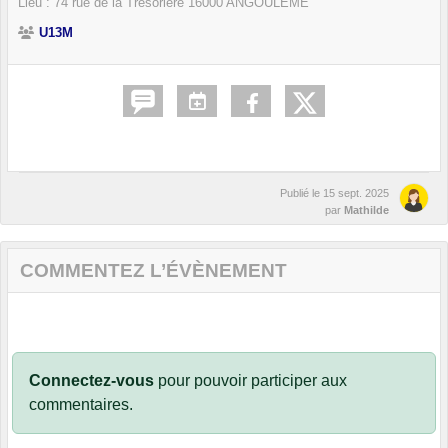
Lieu :
74 rue de la Trésorière
16000
ANGOULÊME
U13M
Publié le
15 sept. 2025
par
Mathilde
COMMENTEZ L’ÉVÈNEMENT
Connectez-vous
pour pouvoir participer aux
commentaires.