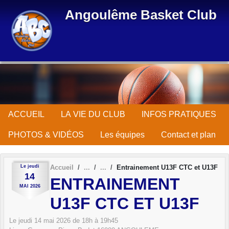
Panneau de gestion des cookies
Angoulême Basket Club
ACCUEIL
LA VIE DU CLUB
INFOS PRATIQUES
PHOTOS & VIDÉOS
Les équipes
Contact et plan
Le
jeudi
Accueil
Entrainement U13F CTC et U13F
14
ENTRAINEMENT
MAI
2026
U13F CTC ET U13F
Le
jeudi
14
mai
2026
de 18h à 19h45