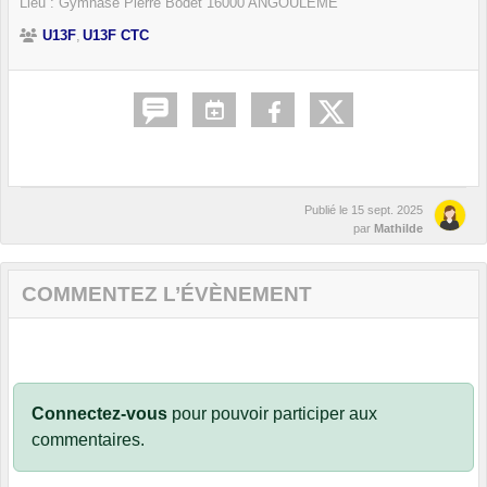
Lieu :
Gymnase Pierre Bodet
16000
ANGOULEME
U13F
U13F CTC
Publié le
15 sept. 2025
par
Mathilde
COMMENTEZ L’ÉVÈNEMENT
Connectez-vous
pour pouvoir participer aux
commentaires.