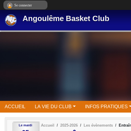
Panneau de gestion des cookies
Se connecter
Angoulême Basket Club
ACCUEIL
LA VIE DU CLUB
INFOS PRATIQUES
Accueil
2025-2026
Les évènements
Entra
Le
mardi