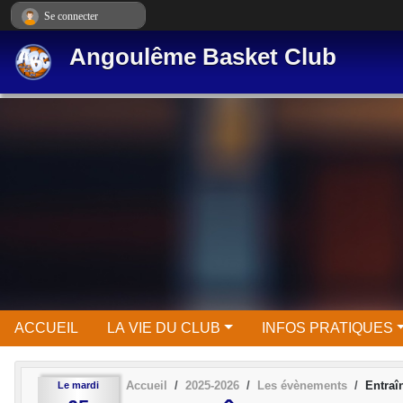
Panneau de gestion des cookies
Se connecter
Angoulême Basket Club
ACCUEIL
LA VIE DU CLUB
INFOS PRATIQUES
Accueil
2025-2026
Les évènements
Entra
Le
mardi