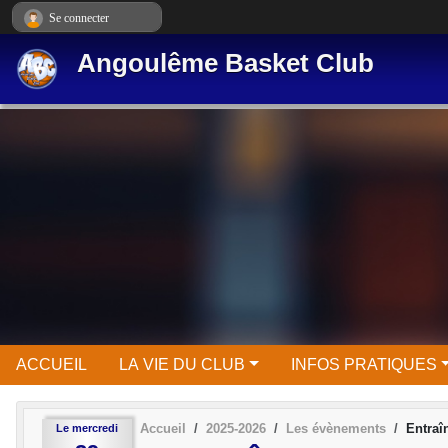
Panneau de gestion des cookies
Se connecter
Angoulême Basket Club
ACCUEIL
LA VIE DU CLUB
INFOS PRATIQUES
Accueil
2025-2026
Les évènements
Entraî
Le
mercredi