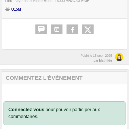
Lieu :
Gymnase Pierre Bodet
16000
ANGOULEME
U15M
Publié le
15 sept. 2025
par
Mathilde
COMMENTEZ L’ÉVÈNEMENT
Connectez-vous
pour pouvoir participer aux
commentaires.