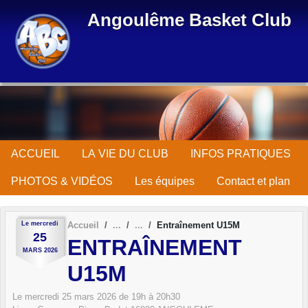
Panneau de gestion des cookies
Angoulême Basket Club
ACCUEIL
LA VIE DU CLUB
INFOS PRATIQUES
PHOTOS & VIDÉOS
Les équipes
Contact et plan
Le
mercredi
Accueil
Entraînement U15M
25
ENTRAÎNEMENT
MARS
2026
U15M
Le
mercredi
25
mars
2026
de 19h à 20h30