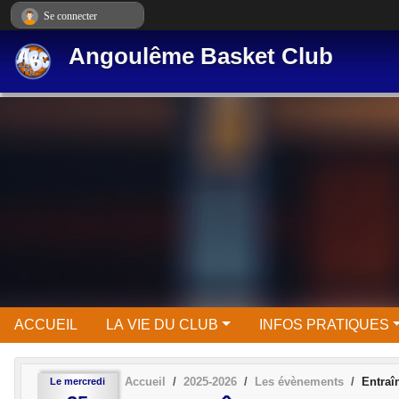
Panneau de gestion des cookies
Se connecter
Angoulême Basket Club
ACCUEIL
LA VIE DU CLUB
INFOS PRATIQUES
Accueil
2025-2026
Les évènements
Entraî
Le
mercredi