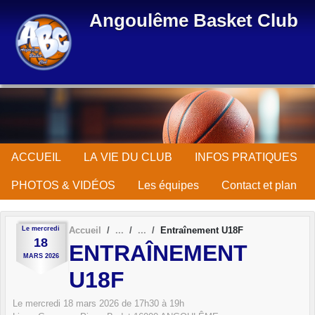
Panneau de gestion des cookies
Angoulême Basket Club
ACCUEIL
LA VIE DU CLUB
INFOS PRATIQUES
PHOTOS & VIDÉOS
Les équipes
Contact et plan
Le
mercredi
Accueil
Entraînement U18F
18
ENTRAÎNEMENT
MARS
2026
U18F
Le
mercredi
18
mars
2026
de 17h30 à 19h