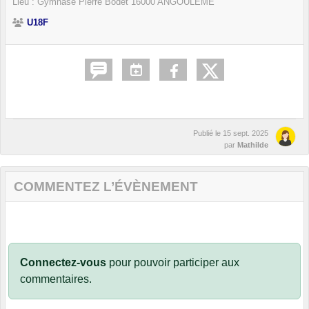
Lieu :
Gymnase Pierre Bodet
16000
ANGOULÊME
U18F
Publié le
15 sept. 2025
par
Mathilde
COMMENTEZ L’ÉVÈNEMENT
Connectez-vous
pour pouvoir participer aux
commentaires.