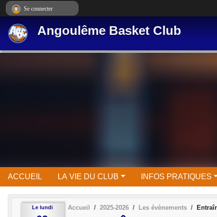
Panneau de gestion des cookies
Se connecter
Angoulême Basket Club
ACCUEIL
LA VIE DU CLUB
INFOS PRATIQUES
Accueil
2025-2026
Les évènements
Entra
Le
lundi