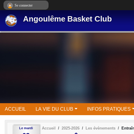
Panneau de gestion des cookies
Se connecter
Angoulême Basket Club
ACCUEIL
LA VIE DU CLUB
INFOS PRATIQUES
Accueil
2025-2026
Les évènements
Entra
Le
mardi