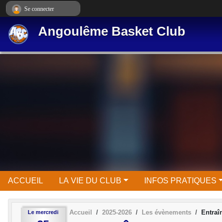
Panneau de gestion des cookies
Se connecter
Angoulême Basket Club
ACCUEIL
LA VIE DU CLUB
INFOS PRATIQUES
Accueil
2025-2026
Les évènements
Entra
Le
mercredi