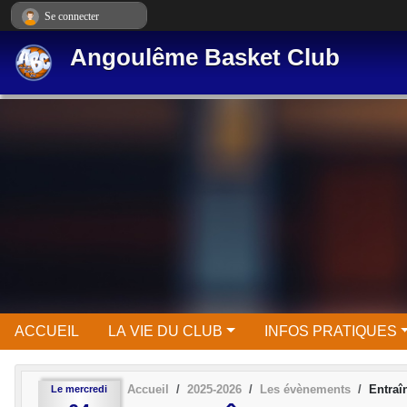
Panneau de gestion des cookies
Se connecter
Angoulême Basket Club
ACCUEIL
LA VIE DU CLUB
INFOS PRATIQUES
Accueil
2025-2026
Les évènements
Entra
Le
mercredi