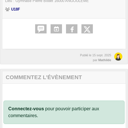
Lieu :
Gymnase Pierre Bodet
16000
ANGOULÊME
U18F
Publié le
15 sept. 2025
par
Mathilde
COMMENTEZ L’ÉVÈNEMENT
Connectez-vous
pour pouvoir participer aux
commentaires.