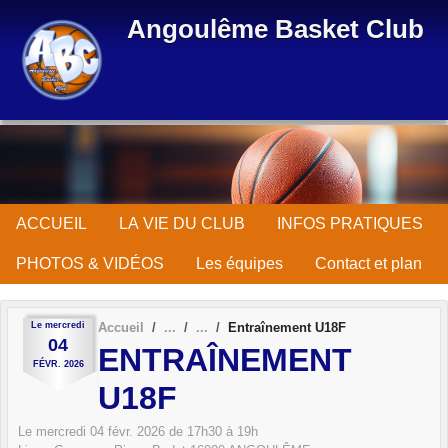
Panneau de gestion des cookies
Angoulême Basket Club
ACCUEIL
LA VIE DU CLUB
INFOS PRATIQUES
PHOTOS & VIDÉOS
Les équipes
Contact et plan
Le
mercredi
Accueil
Entraînement U18F
04
ENTRAÎNEMENT
FÉVR.
2026
U18F
Le
mercredi
04
févr.
2026
de 17h30 à 19h