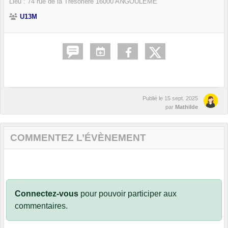
Lieu :
74 rue de la Trésorière
16000
ANGOULÊME
U13M
Publié le
15 sept. 2025
par
Mathilde
COMMENTEZ L’ÉVÈNEMENT
Connectez-vous
pour pouvoir participer aux
commentaires.