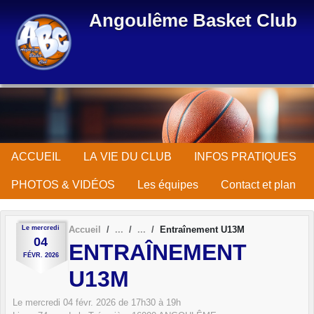
Panneau de gestion des cookies
Angoulême Basket Club
ACCUEIL
LA VIE DU CLUB
INFOS PRATIQUES
PHOTOS & VIDÉOS
Les équipes
Contact et plan
Le
mercredi
Accueil
Entraînement U13M
04
ENTRAÎNEMENT
FÉVR.
2026
U13M
Le
mercredi
04
févr.
2026
de 17h30 à 19h