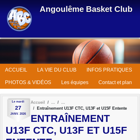
Panneau de gestion des cookies
Angoulême Basket Club
ACCUEIL
LA VIE DU CLUB
INFOS PRATIQUES
PHOTOS & VIDÉOS
Les équipes
Contact et plan
Le
mardi
Accueil
27
Entraînement U13F CTC, U13F et U15F Entente
JANV.
2026
ENTRAÎNEMENT
U13F CTC, U13F ET U15F