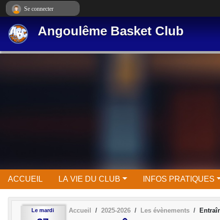
Panneau de gestion des cookies
Se connecter
Angoulême Basket Club
ACCUEIL
LA VIE DU CLUB
INFOS PRATIQUES
Accueil
2025-2026
Les évènements
Entra
Le
mardi