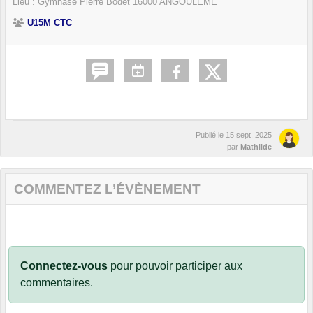
Lieu :
Gymnase Pierre Bodet
16000
ANGOULÊME
U15M CTC
Publié le
15 sept. 2025
par
Mathilde
COMMENTEZ L’ÉVÈNEMENT
Connectez-vous
pour pouvoir participer aux
commentaires.