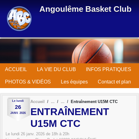
Panneau de gestion des cookies
Angoulême Basket Club
ACCUEIL
LA VIE DU CLUB
INFOS PRATIQUES
PHOTOS & VIDÉOS
Les équipes
Contact et plan
Le
lundi
Accueil
Entraînement U15M CTC
26
ENTRAÎNEMENT
JANV.
2026
U15M CTC
Le
lundi
26
janv.
2026
de 18h à 20h