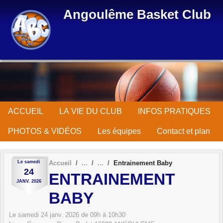
Panneau de gestion des cookies
Angoulême Basket Club
ACCUEIL
LA VIE DU CLUB
INFOS PRATIQUES
PHOTOS & VIDÉOS
Les équipes
Contact et plan
Le
samedi
Accueil
Entrainement Baby
24
ENTRAINEMENT
JANV.
2026
BABY
Le
samedi
24
janv.
2026
de 09h à 10h30