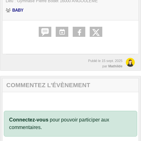
Lieu :
Gymnase Pierre Bodet
16000
ANGOULEME
BABY
Publié le
15 sept. 2025
par
Mathilde
COMMENTEZ L’ÉVÈNEMENT
Connectez-vous
pour pouvoir participer aux
commentaires.