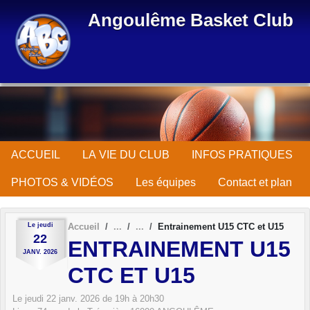
Panneau de gestion des cookies
Angoulême Basket Club
ACCUEIL
LA VIE DU CLUB
INFOS PRATIQUES
PHOTOS & VIDÉOS
Les équipes
Contact et plan
Le
jeudi
Accueil
Entrainement U15 CTC et U15
22
ENTRAINEMENT U15
JANV.
2026
CTC ET U15
Le
jeudi
22
janv.
2026
de 19h à 20h30