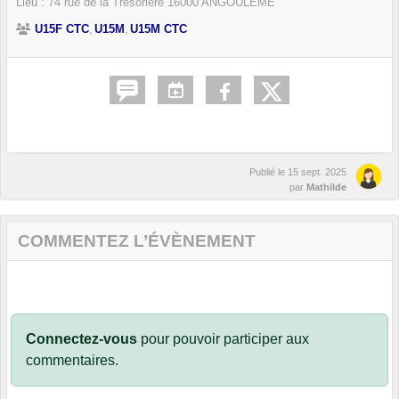
Lieu :
74 rue de la Trésorière
16000
ANGOULÊME
U15F CTC
U15M
U15M CTC
Publié le
15 sept. 2025
par
Mathilde
COMMENTEZ L’ÉVÈNEMENT
Connectez-vous
pour pouvoir participer aux
commentaires.