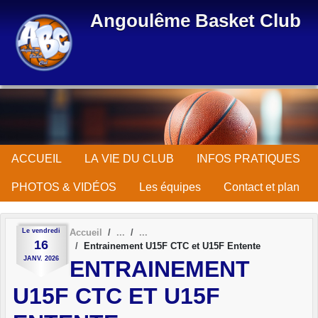
Panneau de gestion des cookies
Angoulême Basket Club
ACCUEIL
LA VIE DU CLUB
INFOS PRATIQUES
PHOTOS & VIDÉOS
Les équipes
Contact et plan
Le
vendredi
Accueil
16
Entrainement U15F CTC et U15F Entente
JANV.
2026
ENTRAINEMENT
U15F CTC ET U15F