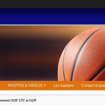
PHOTOS & VIDÉOS
Les équipes
Contact et pla
nement U13F CTC et U13F