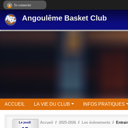
Panneau de gestion des cookies
Se connecter
Angoulême Basket Club
ACCUEIL
LA VIE DU CLUB
INFOS PRATIQUES
Accueil
2025-2026
Les évènements
Entrai
Le
jeudi