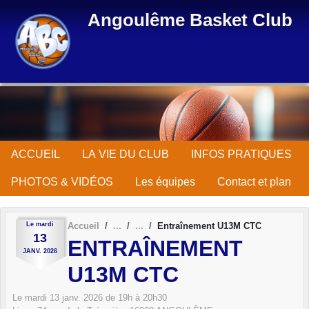
Panneau de gestion des cookies
Angoulême Basket Club
ACCUEIL
LA VIE DU CLUB
INFOS PRATIQUES
PHOTOS & VIDÉOS
Les équipes
Contact et plan
Le
mardi
Accueil
Entraînement U13M CTC
13
ENTRAÎNEMENT
JANV.
2026
U13M CTC
Le
mardi
13
janv.
2026
de 19h à 20h30