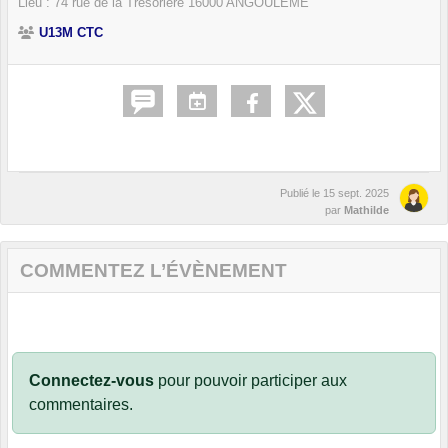
Lieu :
74 rue de la Trésorière
16000
ANGOULÊME
U13M CTC
Publié le
15 sept. 2025
par
Mathilde
COMMENTEZ L’ÉVÈNEMENT
Connectez-vous
pour pouvoir participer aux
commentaires.