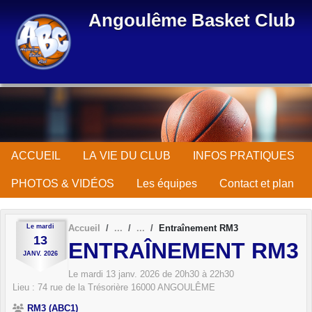
Panneau de gestion des cookies
Angoulême Basket Club
ACCUEIL
LA VIE DU CLUB
INFOS PRATIQUES
PHOTOS & VIDÉOS
Les équipes
Contact et plan
Le
mardi
Accueil
Entraînement RM3
13
ENTRAÎNEMENT RM3
JANV.
2026
Le
mardi
13
janv.
2026
de 20h30 à 22h30
Lieu :
74 rue de la Trésorière
16000
ANGOULÊME
RM3 (ABC1)