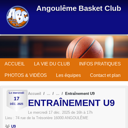
Panneau de gestion des cookies
Angoulême Basket Club
ACCUEIL
LA VIE DU CLUB
INFOS PRATIQUES
PHOTOS & VIDÉOS
Les équipes
Contact et plan
Le
mercredi
Accueil
Entraînement U9
17
ENTRAÎNEMENT U9
DÉC.
2025
Le
mercredi
17
déc.
2025
de 16h à 17h
Lieu :
74 rue de la Trésorière
16000
ANGOULÊME
U9