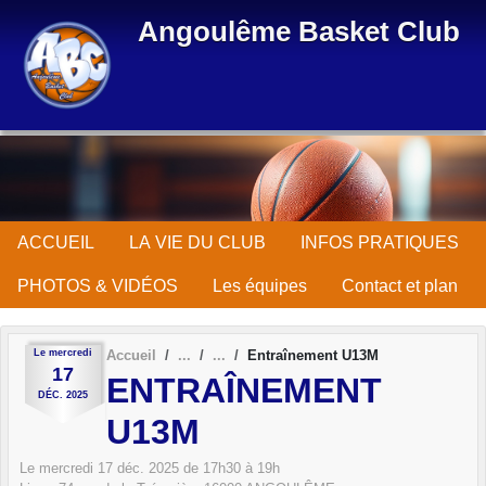
Panneau de gestion des cookies
Angoulême Basket Club
ACCUEIL
LA VIE DU CLUB
INFOS PRATIQUES
PHOTOS & VIDÉOS
Les équipes
Contact et plan
Le
mercredi
Accueil
Entraînement U13M
17
ENTRAÎNEMENT
DÉC.
2025
U13M
Le
mercredi
17
déc.
2025
de 17h30 à 19h