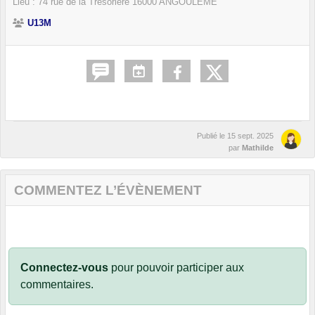
Lieu :
74 rue de la Trésorière
16000
ANGOULÊME
U13M
Publié le
15 sept. 2025
par
Mathilde
COMMENTEZ L’ÉVÈNEMENT
Connectez-vous
pour pouvoir participer aux
commentaires.