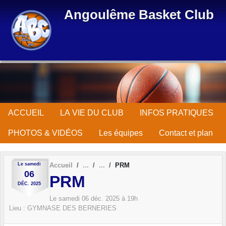
Panneau de gestion des cookies
Angoulême Basket Club
ACCUEIL
LA VIE DU CLUB
INFOS PRATIQUES
PHOTOS & VIDÉOS
Les équipes
Contact et plan
Le
samedi
Accueil
PRM
06
PRM
DÉC.
2025
Le
samedi
06
déc.
2025
à 19h
Lieu :
GYMNASE DES BERNERIES