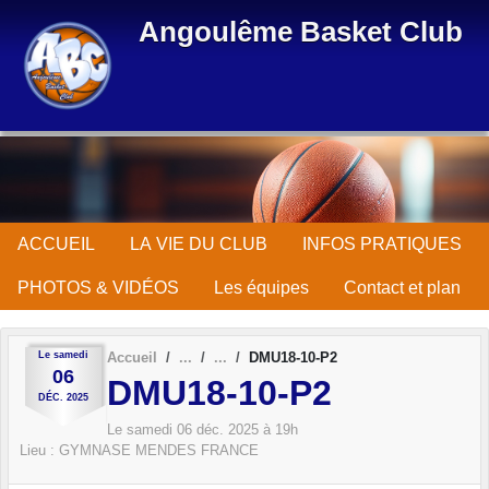
Panneau de gestion des cookies
Angoulême Basket Club
ACCUEIL
LA VIE DU CLUB
INFOS PRATIQUES
PHOTOS & VIDÉOS
Les équipes
Contact et plan
Le
samedi
Accueil
DMU18-10-P2
06
DMU18-10-P2
DÉC.
2025
Le
samedi
06
déc.
2025
à 19h
Lieu :
GYMNASE MENDES FRANCE