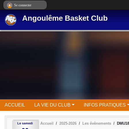
Panneau de gestion des cookies
Se connecter
Angoulême Basket Club
ACCUEIL
LA VIE DU CLUB
INFOS PRATIQUES
Accueil
2025-2026
Les évènements
DMU18
Le
samedi