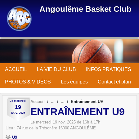
Panneau de gestion des cookies
Angoulême Basket Club
ACCUEIL
LA VIE DU CLUB
INFOS PRATIQUES
PHOTOS & VIDÉOS
Les équipes
Contact et plan
Le
mercredi
Accueil
Entraînement U9
19
ENTRAÎNEMENT U9
NOV.
2025
Le
mercredi
19
nov.
2025
de 16h à 17h
Lieu :
74 rue de la Trésorière
16000
ANGOULÊME
U9