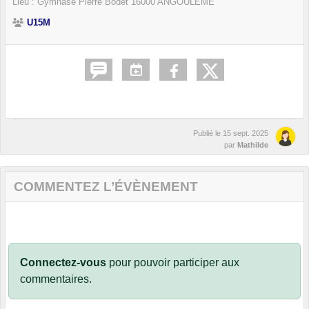
Lieu :
Gymnase Pierre Bodet
16000
ANGOULEME
U15M
Publié le
15 sept. 2025
par
Mathilde
COMMENTEZ L’ÉVÈNEMENT
Connectez-vous
pour pouvoir participer aux
commentaires.