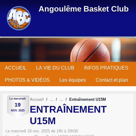
Panneau de gestion des cookies
Angoulême Basket Club
ACCUEIL
LA VIE DU CLUB
INFOS PRATIQUES
PHOTOS & VIDÉOS
Les équipes
Contact et plan
Le
mercredi
Accueil
Entraînement U15M
19
ENTRAÎNEMENT
NOV.
2025
U15M
Le
mercredi
19
nov.
2025
de 19h à 20h30