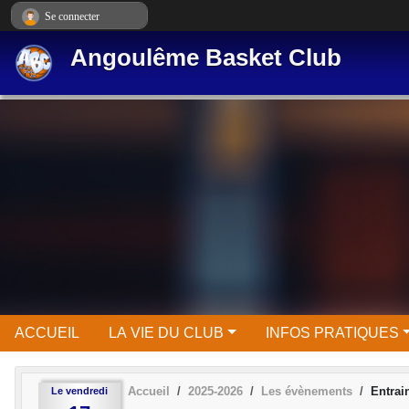
Panneau de gestion des cookies
Se connecter
Angoulême Basket Club
ACCUEIL
LA VIE DU CLUB
INFOS PRATIQUES
Accueil
2025-2026
Les évènements
Entra
Le
vendredi