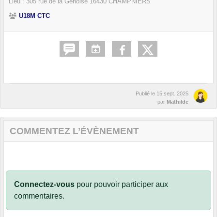
Lieu :
305 rue de la Génoise
16430
CHAMPNIERS
U18M CTC
Publié le
15 sept. 2025
par
Mathilde
COMMENTEZ L’ÉVÈNEMENT
Connectez-vous
pour pouvoir participer aux
commentaires.