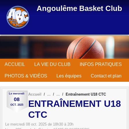
Panneau de gestion des cookies
Angoulême Basket Club
ACCUEIL
LA VIE DU CLUB
INFOS PRATIQUES
PHOTOS & VIDÉOS
Les équipes
Contact et plan
Le
mercredi
Accueil
Entraînement U18 CTC
08
ENTRAÎNEMENT U18
OCT.
2025
CTC
Le
mercredi
08
oct.
2025
de 18h30 à 20h