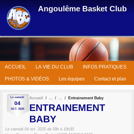
Panneau de gestion des cookies
Angoulême Basket Club
ACCUEIL
LA VIE DU CLUB
INFOS PRATIQUES
PHOTOS & VIDÉOS
Les équipes
Contact et plan
Le
samedi
Accueil
Entrainement Baby
04
ENTRAINEMENT
OCT.
2025
BABY
Le
samedi
04
oct.
2025
de 09h à 10h30