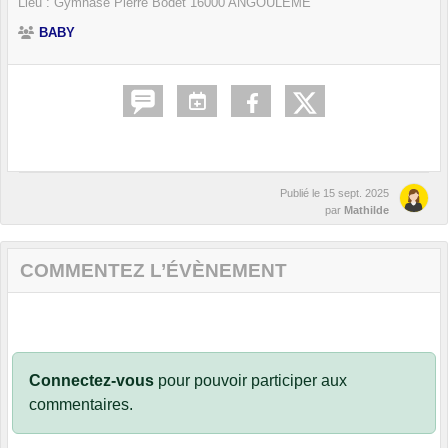
Lieu :
Gymnase Pierre Bodet
16000
ANGOULEME
BABY
Publié le
15 sept. 2025
par
Mathilde
COMMENTEZ L’ÉVÈNEMENT
Connectez-vous
pour pouvoir participer aux
commentaires.