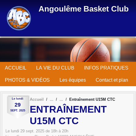
Panneau de gestion des cookies
Angoulême Basket Club
ACCUEIL
LA VIE DU CLUB
INFOS PRATIQUES
PHOTOS & VIDÉOS
Les équipes
Contact et plan
Le
lundi
Accueil
Entraînement U15M CTC
29
ENTRAÎNEMENT
SEPT.
2025
U15M CTC
Le
lundi
29
sept.
2025
de 18h à 20h