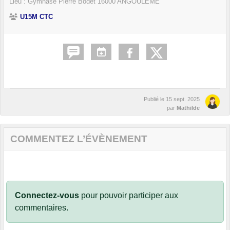
Lieu :
Gymnase Pierre Bodet
16000
ANGOULÊME
U15M CTC
Publié le
15 sept. 2025
par
Mathilde
COMMENTEZ L’ÉVÈNEMENT
Connectez-vous
pour pouvoir participer aux
commentaires.