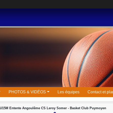
PHOTOS & VIDÉOS
Les équipes
Contact et pla
 U15M Entente Angoulême CS Leroy Somer - Basket Club Puymoyen