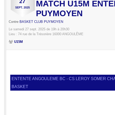
27
MATCH U15M ENTE
SEPT.
2025
PUYMOYEN
Contre
BASKET CLUB PUYMOYEN
Le
samedi
27
sept.
2025
de 19h à 20h30
Lieu :
74 rue de la Trésorière
16000
ANGOULÊME
U15M
ENTENTE ANGOULEME BC - CS LEROY SOMER CH
BASKET