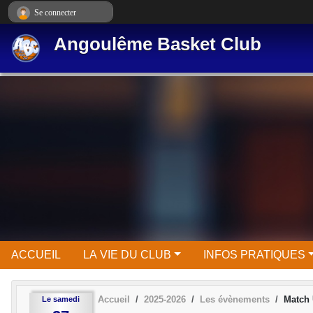
Panneau de gestion des cookies
Se connecter
Angoulême Basket Club
ACCUEIL
LA VIE DU CLUB
INFOS PRATIQUES
Accueil
2025-2026
Les évènements
Match
Le
samedi